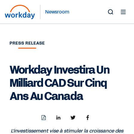
Newsroom
Toggle
Search
Form
PRESS RELEASE
Workday Investira Un
Milliard CAD Sur Cinq
Ans Au Canada
Download
Share
Share
Share
PDF
to
to
to
LinkedIn
Twitter
Facebook
L'investissement vise à stimuler la croissance des